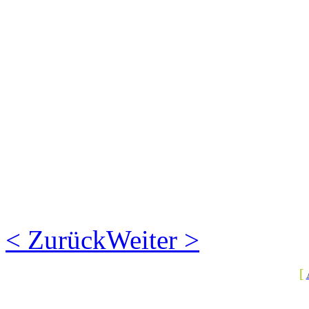
< Zurück
Weiter >
[