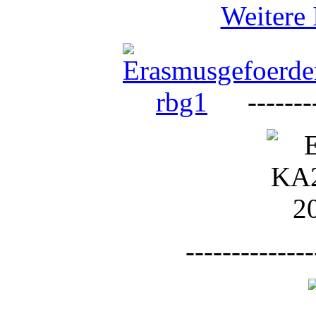
Weitere 
--------
--------------