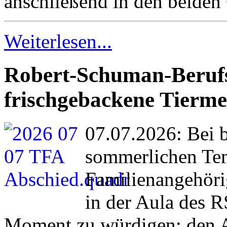
anschließend in den beide
Weiterlesen...
Robert-Schuman-Berufs
frischgebackene Tiermed
07.07.2026:
Bei 
sommerlichen Tem
Familienangehöri
in der Aula
des 
Moment zu würdigen: den A