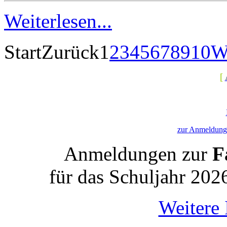
Weiterlesen...
Start
Zurück
1
2
3
4
5
6
7
8
9
10
W
[
zur Anmeldung 
Anmeldungen zur
Fa
für das Schuljahr 202
Weitere 