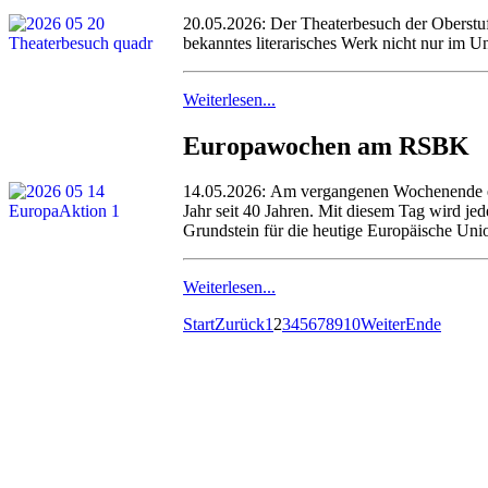
20.05.2026: Der Theaterbesuch der Oberstu
bekanntes literarisches Werk nicht nur im U
Weiterlesen...
Europawochen am RSBK
14.05.2026: Am vergangenen Wochenende ers
Jahr seit 40 Jahren. Mit diesem Tag wird j
Grundstein für die heutige Europäische Unio
Weiterlesen...
Start
Zurück
1
2
3
4
5
6
7
8
9
10
Weiter
Ende