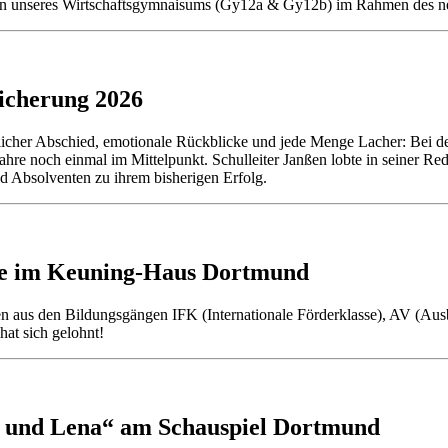
fen unseres Wirtschaftsgymnaisums (Gy12a & Gy12b) im Rahmen des ne
icherung 2026
licher Abschied, emotionale Rückblicke und jede Menge Lacher: Bei de
ahre noch einmal im Mittelpunkt. Schulleiter Janßen lobte in seiner R
d Absolventen zu ihrem bisherigen Erfolg.
e im Keuning-Haus Dortmund
en aus den Bildungsgängen IFK (Internationale Förderklasse), AV (Au
at sich gelohnt!
 und Lena“ am Schauspiel Dortmund