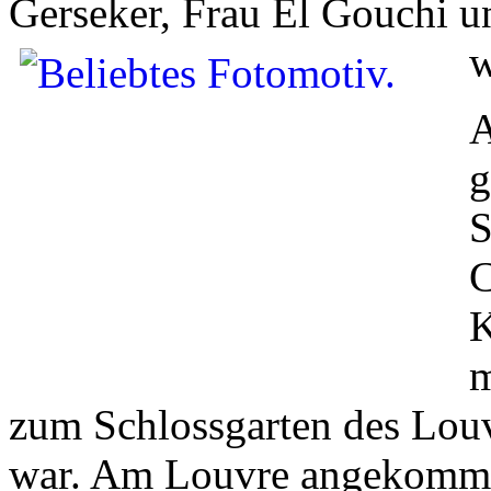
Gerseker, Frau El Gouchi u
w
A
g
S
C
K
m
zum Schlossgarten des Louv
war. Am Louvre angekomme