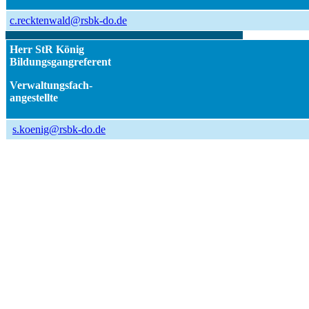
c.recktenwald@rsbk-do.de
Herr StR König
Bildungsgangreferent
Verwaltungsfach-
angestellte
s.koenig@rsbk-do.de