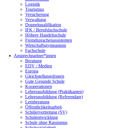
Logistik
Tourismus
Versicherung
Verwaltung
Doppelqualifikation
IFK / Berufsfachschule
Höhere Handelsschule
Fremdsprachenassistenten
Wirtschaftsgymnasium
Fachschule
Ansprechpartner*innen
Beratung
EDV / Medien
Europa
Gleichstellungsfragen
Gute Gesunde Schule
Kooperationen
Lehrerausbildung (Praktikanten)
Lehrerausbildung (Referendare)
Lernberatung
Öffentlichkeitsarbeit
Schülervertretung (SV)
Schulentwicklung
Schule ohne Rassismus
Schulsozialarbeit