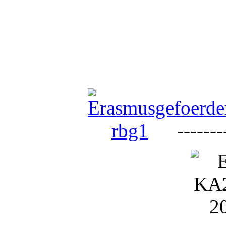
--------