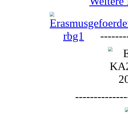
Weitere 
--------
--------------