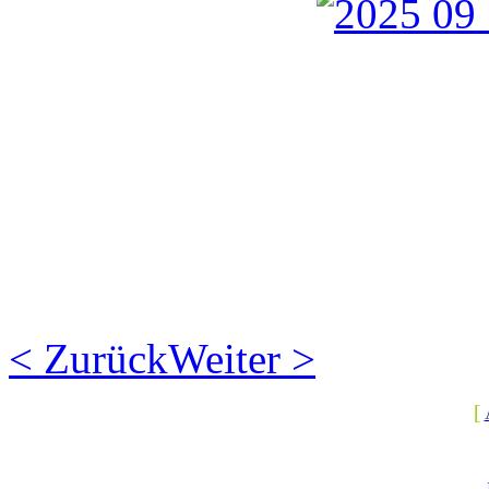
< Zurück
Weiter >
[